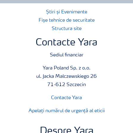
Știri și Evenimente
Produse
Fișe tehnice de securitate
Structura site
Unelte și servicii
Contacte Yara
Norme de siguranță
Sediul financiar
Yara Poland Sp. z o.o.
Publicații
ul. Jacka Malczewskiego 26
71-612 Szczecin
Contacte Yara
Apelați numărul de urgență al eticii
Despre Yara