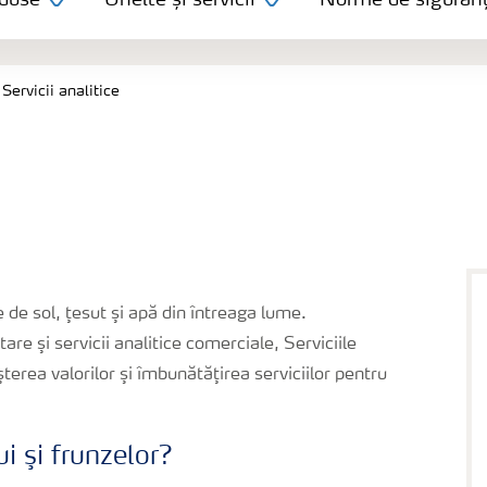
duse
Unelte și servicii
Norme de siguran
Servicii analitice
e de sol, ţesut şi apă din întreaga lume.
re şi servicii analitice comerciale, Serviciile
terea valorilor şi îmbunătăţirea serviciilor pentru
ui şi frunzelor?