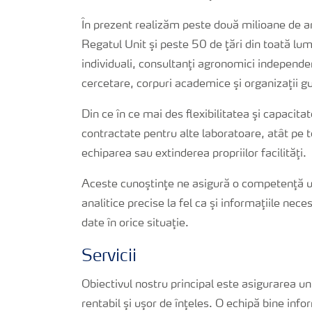
În prezent realizăm peste două milioane de an
Regatul Unit şi peste 50 de ţări din toată lum
individuali, consultanţi agronomici independen
cercetare, corpuri academice şi organizaţii 
Din ce în ce mai des flexibilitatea şi capaci
contractate pentru alte laboratoare, atât pe te
echiparea sau extinderea propriilor facilităţi.
Aceste cunoştinţe ne asigură o competenţă u
analitice precise la fel ca şi informaţiile nece
date în orice situaţie.
Servicii
Obiectivul nostru principal este asigurarea unu
rentabil şi uşor de înţeles. O echipă bine info