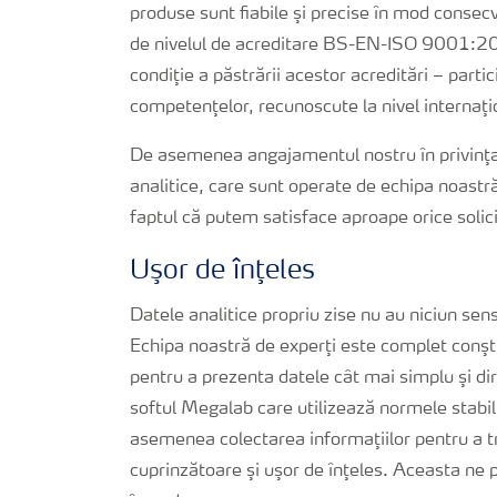
produse sunt fiabile şi precise în mod consecv
de nivelul de acreditare BS-EN-ISO 9001:20
condiţie a păstrării acestor acreditări – part
competenţelor, recunoscute la nivel internaţi
De asemenea angajamentul nostru în privinţa 
analitice, care sunt operate de echipa noastră
faptul că putem satisface aproape orice solici
Uşor de înţeles
Datele analitice propriu zise nu au niciun sens
Echipa noastră de experţi este complet conşti
pentru a prezenta datele cât mai simplu şi di
softul Megalab care utilizează normele stabilit
asemenea colectarea informaţiilor pentru a t
cuprinzătoare şi uşor de înţeles. Aceasta 