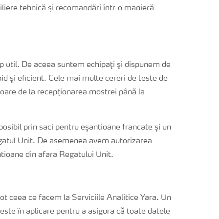
nsiliere tehnică şi recomandări într-o manieră
mp util. De aceea suntem echipaţi şi dispunem de
 şi eficient. Cele mai multe cereri de teste de
rătoare de la recepţionarea mostrei până la
posibil prin saci pentru eşantioane francate şi un
 Regatul Unit. De asemenea avem autorizarea
ntioane din afara Regatului Unit.
tot ceea ce facem la Serviciile Analitice Yara. Un
 este în aplicare pentru a asigura că toate datele