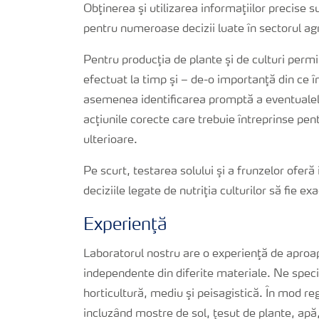
Obţinerea şi utilizarea informaţiilor precise
pentru numeroase decizii luate în sectorul agr
Pentru producţia de plante şi de culturi permi
efectuat la timp şi – de-o importanţă din ce 
asemenea identificarea promptă a eventualelo
acţiunile corecte care trebuie întreprinse pen
ulterioare.
Pe scurt, testarea solului şi a frunzelor oferă
deciziile legate de nutriţia culturilor să fie ex
Experienţă
Laboratorul nostru are o experienţă de aproap
independente din diferite materiale. Ne special
horticultură, mediu şi peisagistică. În mod r
incluzând mostre de sol, ţesut de plante, apă