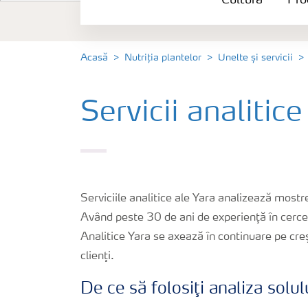
Cultură
Pro
Produse
Unelte și servicii
Acasă
Nutriția plantelor
Unelte și servicii
Norme de siguranță
Servicii analitice
Publicații
Serviciile analitice ale Yara analizează mostr
Având peste 30 de ani de experienţă în cerceta
Analitice Yara se axează în continuare pe creş
clienţi.
De ce să folosiţi analiza solul