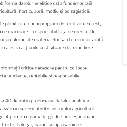
 sub forma datelor analitice este fundamentală
icultură, horticultură, mediu şi peisagistică.
te planificarea unui program de fertilizare corect,
în ce mai mare – responsabil faţă de mediu. De
r probleme ale materialelor sau terenurilor arată
tru a evita acţiunile costisitoare de remediere
 informaţii critice necesare pentru ca toate
acte, eficiente, rentabile şi responsabile.
e 40 de ani în producerea datelor analitice
izăm în servicii oferite sectorului agricultură,
egulat primim o gamă largă de tipuri eşantioane
, fructe, bălegar, nămol şi îngrăşăminte.