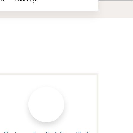
ță
Publicații
Contacte