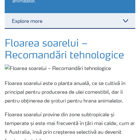
animalelor.
Explore more
Toggl
Cultură
Floarea soarelui –
Recomandări tehnologice
Produse
Unelte și servicii
Floarea soarelui este o planta anuală, ce se cultivă în
principal pentru producerea de ulei comestibil, dar îi
Norme de siguranță
pentru obținerea de șroturi pentru hrana animalelor.
Floarea soarelui provine din zone subtropicale și
Publicații
temperate și este mai frecventă în țări mai calde, cum ar
fi Australia, însă prin creșterea selectivă au devenit