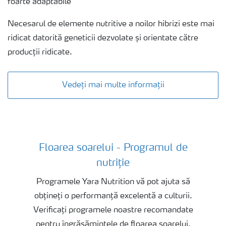
foarte adaptabile
Necesarul de elemente nutritive a noilor hibrizi este mai
ridicat datorită geneticii dezvolate și orientate către
producții ridicate.
Vedeți mai multe informații
Floarea soarelui - Programul de
Floarea soarelui Fertilizer Programme
nutriție
Programele Yara Nutrition vă pot ajuta să
obțineți o performanță excelentă a culturii.
Verificați programele noastre recomandate
pentru îngrășămintele de floarea soarelui.