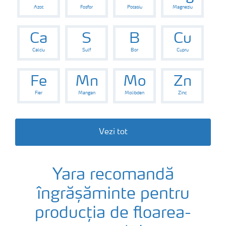
Azot
Fosfor
Potasiu
Magneziu
Ca
S
B
Cu
Calciu
Sulf
Bor
Cupru
Fe
Mn
Mo
Zn
Fier
Mangan
Molibden
Zinc
Vezi tot
Yara recomandă
îngrășăminte pentru
producția de floarea-